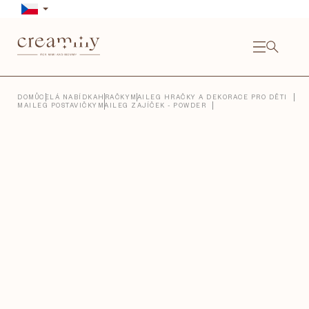
Přejít
na
obsah
NÁKU
KOŠÍ
Close
DOMŮ
CELÁ NABÍDKA
HRAČKY
MAILEG HRAČKY A DEKORACE PRO DĚTI
MAILEG POSTAVIČKY
MAILEG ZAJÍČEK - POWDER