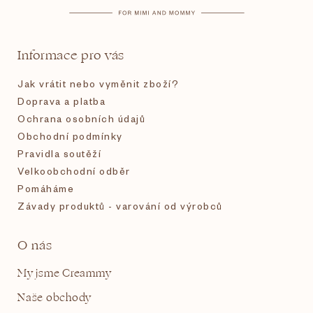
a
t
Informace pro vás
í
Jak vrátit nebo vyměnit zboží?
Doprava a platba
Ochrana osobních údajů
Obchodní podmínky
Pravidla soutěží
Velkoobchodní odběr
Pomáháme
Závady produktů - varování od výrobců
O nás
My jsme Creammy
Naše obchody