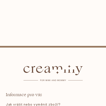
Z
á
p
a
t
Informace pro vás
í
Jak vrátit nebo vyměnit zboží?