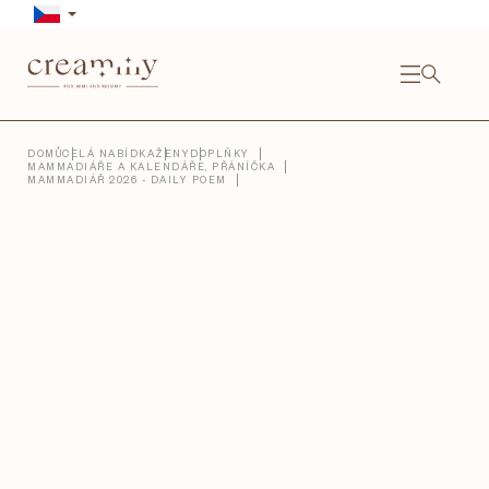
Přejít
na
obsah
NÁKU
KOŠÍ
Close
DOMŮ
CELÁ NABÍDKA
ŽENY
DOPLŇKY
MAMMADIÁŘE A KALENDÁŘE, PŘÁNÍČKA
MAMMADIÁŘ 2026 - DAILY POEM