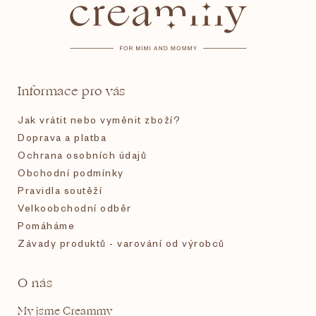
p
a
t
Informace pro vás
í
Jak vrátit nebo vyměnit zboží?
Doprava a platba
Ochrana osobních údajů
Obchodní podmínky
Pravidla soutěží
Velkoobchodní odběr
Pomáháme
Závady produktů - varování od výrobců
O nás
My jsme Creammy