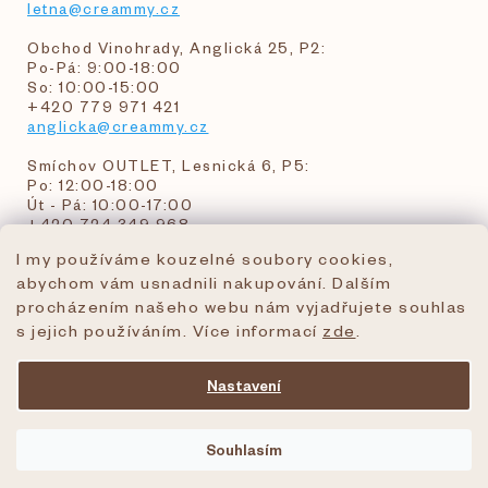
letna@creammy.cz
Obchod Vinohrady, Anglická 25, P2:
Po-Pá: 9:00-18:00
So: 10:00-15:00
+420 779 971 421
anglicka@creammy.cz
Smíchov OUTLET, Lesnická 6, P5:
Po: 12:00-18:00
Út - Pá: 10:00-17:00
+420 724 349 968
I my používáme kouzelné soubory cookies,
abychom vám usnadnili nakupování. Dalším
objednavky@creammy.cz
procházením našeho webu nám vyjadřujete souhlas
tel:+420 724 349 968
s jejich používáním. Více informací
zde
.
Nastavení
Vytvořil Shoptet Premium
Souhlasím
Copyright 2026
creammy.cz
. Všechna práva
vyhrazena.
Upravit nastavení cookies