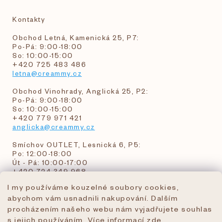
Kontakty
Obchod Letná, Kamenická 25, P7:
Po-Pá: 9:00-18:00
So: 10:00-15:00
+420 725 483 486
letna@creammy.cz
Obchod Vinohrady, Anglická 25, P2:
Po-Pá: 9:00-18:00
So: 10:00-15:00
+420 779 971 421
anglicka@creammy.cz
Smíchov OUTLET, Lesnická 6, P5:
Po: 12:00-18:00
Út - Pá: 10:00-17:00
+420 724 349 968
I my používáme kouzelné soubory cookies,
abychom vám usnadnili nakupování. Dalším
objednavky@creammy.cz
procházením našeho webu nám vyjadřujete souhlas
tel:+420 724 349 968
s jejich používáním. Více informací
zde
.