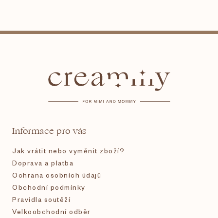
Z
á
p
a
t
Informace pro vás
í
Jak vrátit nebo vyměnit zboží?
Doprava a platba
Ochrana osobních údajů
Obchodní podmínky
Pravidla soutěží
Velkoobchodní odběr