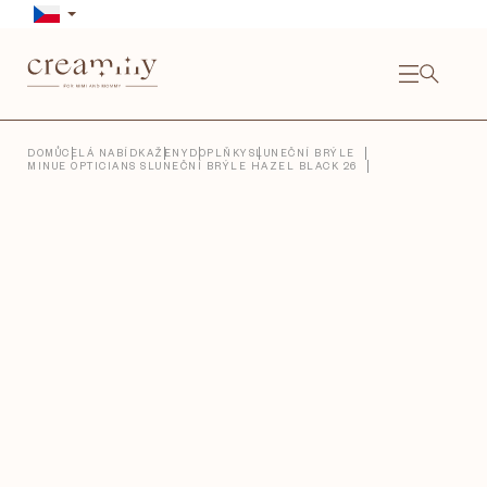
Přejít
na
obsah
NÁKU
KOŠÍ
Close
DOMŮ
CELÁ NABÍDKA
ŽENY
DOPLŇKY
SLUNEČNÍ BRÝLE
MINUE OPTICIANS SLUNEČNÍ BRÝLE HAZEL BLACK 26