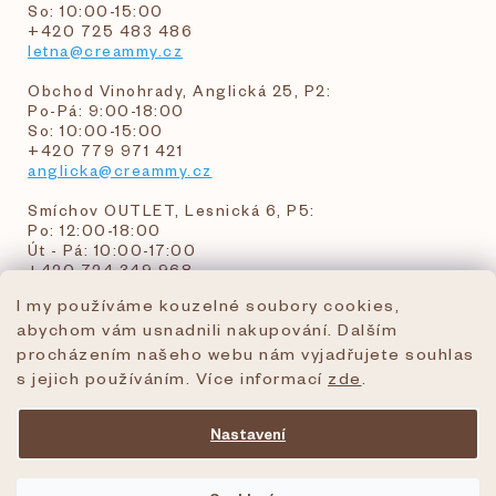
So: 10:00-15:00
+420 725 483 486
letna@creammy.cz
Obchod Vinohrady, Anglická 25, P2:
Po-Pá: 9:00-18:00
So: 10:00-15:00
+420 779 971 421
anglicka@creammy.cz
Smíchov OUTLET, Lesnická 6, P5:
Po: 12:00-18:00
Út - Pá: 10:00-17:00
+420 724 349 968
I my používáme kouzelné soubory cookies,
abychom vám usnadnili nakupování. Dalším
objednavky@creammy.cz
procházením našeho webu nám vyjadřujete souhlas
tel:+420 724 349 968
s jejich používáním. Více informací
zde
.
Nastavení
Vytvořil Shoptet Premium