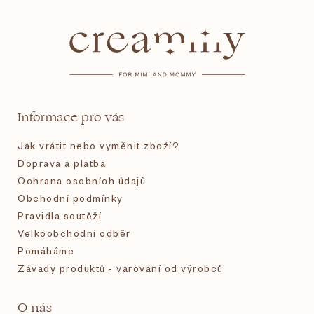
á
p
a
t
Informace pro vás
í
Jak vrátit nebo vyměnit zboží?
Doprava a platba
Ochrana osobních údajů
Obchodní podmínky
Pravidla soutěží
Velkoobchodní odběr
Pomáháme
Závady produktů - varování od výrobců
O nás