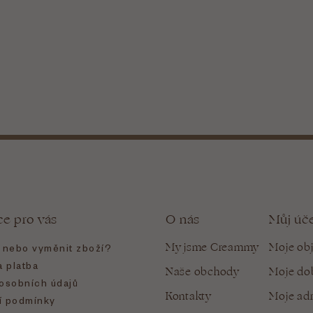
ce pro vás
O nás
Můj úč
My jsme Creammy
Moje ob
t nebo vyměnit zboží?
 platba
Naše obchody
Moje do
osobních údajů
Kontakty
Moje ad
 podmínky