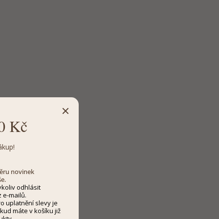
0 Kč
ákup!
dběru novinek
še.
koliv odhlásit
 e-mailů.
 uplatnění slevy je
kud máte v košíku již
ukty.