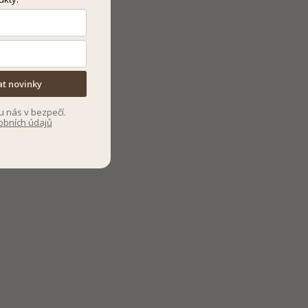
at novinky
u nás v bezpečí.
obních údajů