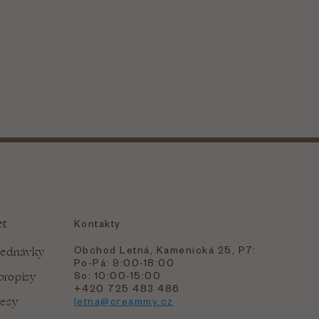
et
Kontakty
Obchod Letná, Kamenická 25, P7:
jednávky
Po-Pá: 9:00-18:00
bropisy
So: 10:00-15:00
+420 725 483 486
resy
letna@creammy.cz