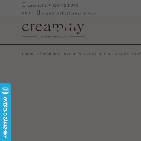
Přejít
Lesnická +420 724 349
na
968
objednavky@creammy.cz
obsah
DOMŮ
CELÁ NABÍDKA
ŽENY
DOPLŇKY
NA MOBIL
MONK & ANNA TAŠTIČ