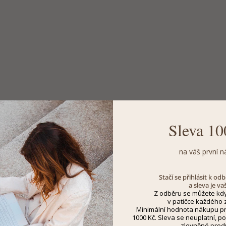
Sleva 10
na váš první n
Stačí se přihlásit k o
a sleva je va
Z odběru se můžete kdy
v patičce každého z
Minimální hodnota nákupu pro
1000 Kč. Sleva se neuplatní, po
zlevněné prod