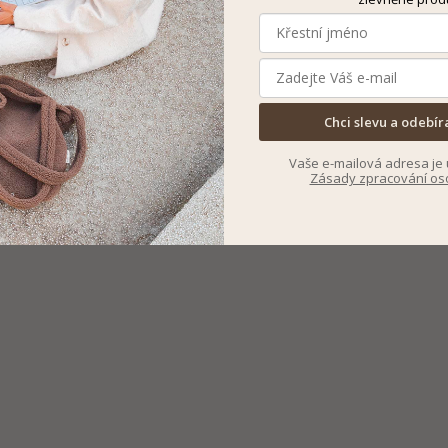
Chci slevu a odebír
Vaše e-mailová adresa je 
Zásady zpracování os