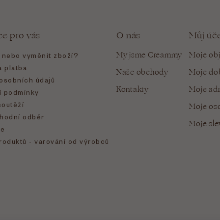
ce pro vás
O nás
Můj úč
My jsme Creammy
Moje ob
t nebo vyměnit zboží?
 platba
Naše obchody
Moje do
osobních údajů
Kontakty
Moje ad
 podmínky
soutěží
Moje oso
hodní odběr
Moje sl
e
roduktů - varování od výrobců