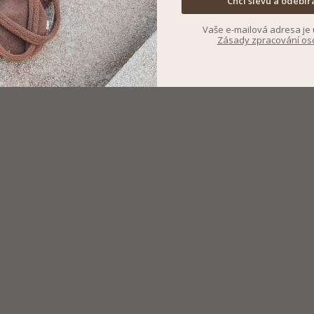
Chci slevu a odebír
Vaše e-mailová adresa je 
Zásady zpracování os