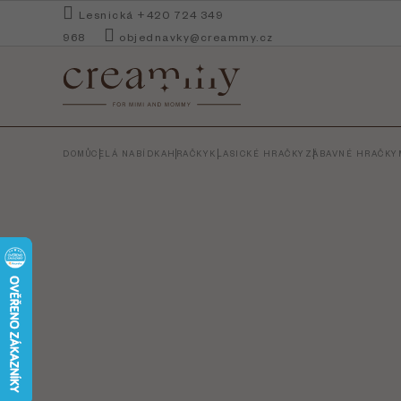
Přejít
Lesnická +420 724 349
na
968
objednavky@creammy.cz
obsah
DOMŮ
CELÁ NABÍDKA
HRAČKY
KLASICKÉ HRAČKY
ZÁBAVNÉ HRAČKY