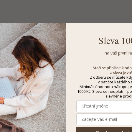
Sleva 10
na váš první n
Stačí se přihlásit k o
a sleva je va
Z odběru se můžete kdy
v patičce každého z
Minimální hodnota nákupu pro
1000 Kč. Sleva se neuplatní, po
zlevněné prod