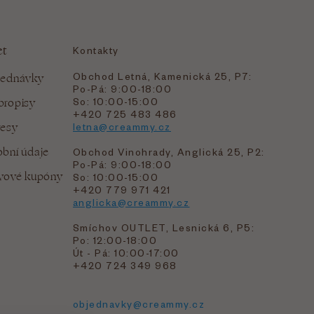
et
Kontakty
Obchod Letná, Kamenická 25, P7:
jednávky
Po-Pá: 9:00-18:00
bropisy
So: 10:00-15:00
+420 725 483 486
resy
letna@creammy.cz
bní údaje
Obchod Vinohrady, Anglická 25, P2:
Po-Pá: 9:00-18:00
evové kupóny
So: 10:00-15:00
+420 779 971 421
anglicka@creammy.cz
Smíchov OUTLET, Lesnická 6, P5:
Po: 12:00-18:00
Út - Pá: 10:00-17:00
+420 724 349 968
objednavky@creammy.cz