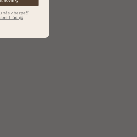
at novinky
u nás v bezpečí.
obních údajů