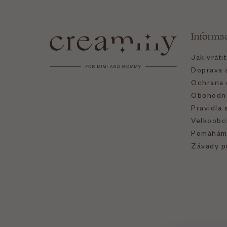
á
Informa
p
Jak vráti
a
Doprava a
Ochrana 
t
Obchodní
Pravidla 
í
Velkoobc
Pomáhám
Závady p