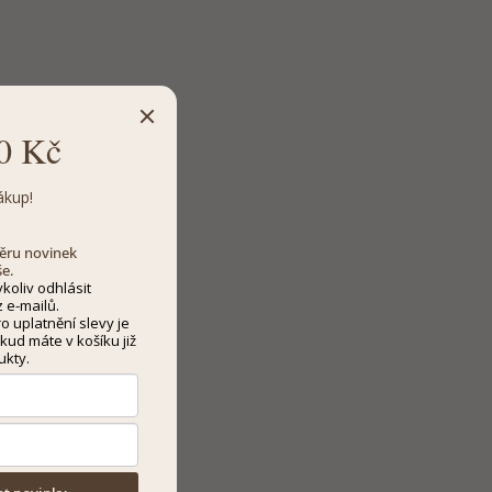
0 Kč
ákup!
dběru novinek
še.
koliv odhlásit
 e-mailů.
 uplatnění slevy je
kud máte v košíku již
ukty.