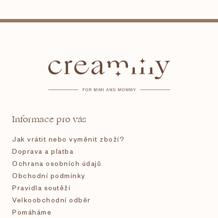
Z
á
p
a
t
Informace pro vás
í
Jak vrátit nebo vyměnit zboží?
Doprava a platba
Ochrana osobních údajů
Obchodní podmínky
Pravidla soutěží
Velkoobchodní odběr
Pomáháme