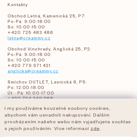
Kontakty
Obchod Letná, Kamenická 25, P7:
Po-Pá: 9:00-18:00
So: 10:00-15:00
+420 725 483 486
letna@creammy.cz
Obchod Vinohrady, Anglická 25, P2:
Po-Pá: 9:00-18:00
So: 10:00-15:00
+420 779 971 421
anglicka@creammy.cz
Smíchov OUTLET, Lesnická 6, P5:
Po: 12:00-18:00
Út - Pá: 10:00-17:00
+420 724 349 968
I my používáme kouzelné soubory cookies,
abychom vám usnadnili nakupování. Dalším
objednavky@creammy.cz
procházením našeho webu nám vyjadřujete souhlas
tel:+420 724 349 968
s jejich používáním. Více informací
zde
.