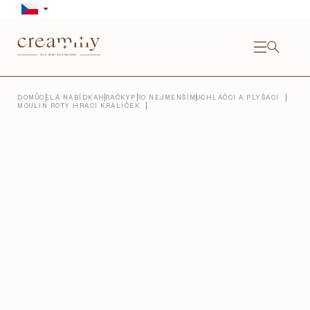
Přejít
na
obsah
NÁKU
KOŠÍ
Close
DOMŮ
CELÁ NABÍDKA
HRAČKY
PRO NEJMENŠÍ
MUCHLÁČCI A PLYŠÁCI
MOULIN ROTY HRACÍ KRÁLÍČEK