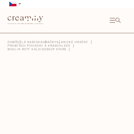
Přejít
na
obsah
NÁKU
KOŠÍ
Close
DOMŮ
CELÁ NABÍDKA
HRAČKY
KLASICKÉ HRAČKY
PROMÍTACÍ POHÁDKY A KRASOHLEDY
MOULIN ROTY KALEIDOSKOP STARS