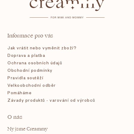
p
a
t
Informace pro vás
í
Jak vrátit nebo vyměnit zboží?
Doprava a platba
Ochrana osobních údajů
Obchodní podmínky
Pravidla soutěží
Velkoobchodní odběr
Pomáháme
Závady produktů - varování od výrobců
O nás
My jsme Creammy