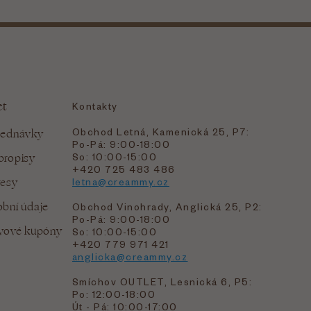
et
Kontakty
Obchod Letná, Kamenická 25, P7:
jednávky
Po-Pá: 9:00-18:00
bropisy
So: 10:00-15:00
+420 725 483 486
resy
letna@creammy.cz
bní údaje
Obchod Vinohrady, Anglická 25, P2:
Po-Pá: 9:00-18:00
evové kupóny
So: 10:00-15:00
+420 779 971 421
anglicka@creammy.cz
Smíchov OUTLET, Lesnická 6, P5:
Po: 12:00-18:00
Út - Pá: 10:00-17:00