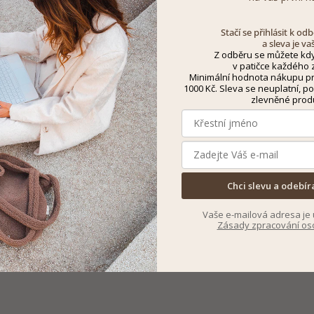
Stačí se přihlásit k o
a sleva je va
Z odběru se můžete kdy
v patičce každého z
Minimální hodnota nákupu pro
1000 Kč. Sleva se neuplatní, po
zlevněné prod
Chci slevu a odebír
Vaše e-mailová adresa je 
Zásady zpracování os