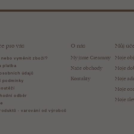
ce pro vás
O nás
Můj úč
My jsme Creammy
Moje ob
t nebo vyměnit zboží?
 platba
Naše obchody
Moje do
osobních údajů
Kontakty
Moje ad
 podmínky
soutěží
Moje oso
hodní odběr
Moje sl
e
roduktů - varování od výrobců