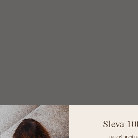
Sleva 10
na váš první n