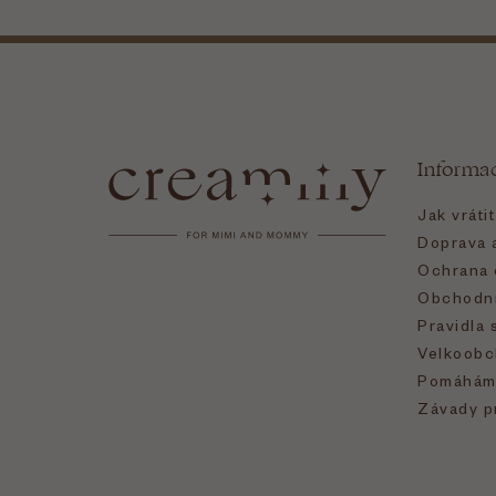
Z
á
Informa
p
Jak vráti
a
Doprava a
Ochrana 
t
Obchodní
Pravidla 
í
Velkoobc
Pomáhám
Závady p