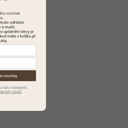
dběru novinek
še.
koliv odhlásit
 e-mailů.
 uplatnění slevy je
kud máte v košíku již
ukty.
at novinky
u nás v bezpečí.
obních údajů