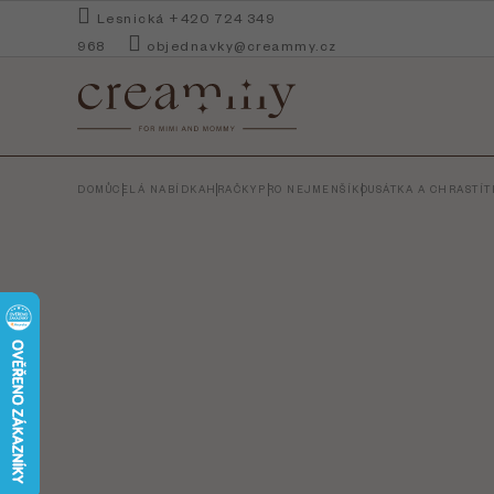
Přejít
Lesnická +420 724 349
na
968
objednavky@creammy.cz
obsah
DOMŮ
CELÁ NABÍDKA
HRAČKY
PRO NEJMENŠÍ
KOUSÁTKA A CHRASTÍT