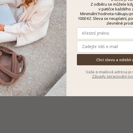
Z odběru se můžete kdy
v patičce každého z
Minimální hodnota nákupu pro
1000 Kč. Sleva se neuplatní, po
zlevněné prod
Chci slevu a odebír
Vaše e-mailová adresa je 
Zásady zpracování os