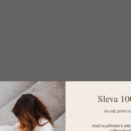
Sleva 10
na váš první n
Stačí se přihlásit k o
a sleva je va