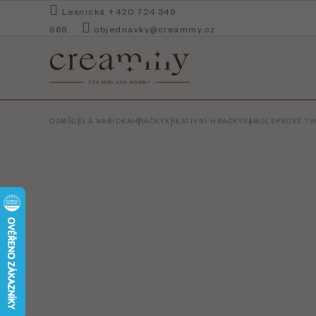
Přejít
Lesnická +420 724 349
na
968
objednavky@creammy.cz
obsah
DOMŮ
CELÁ NABÍDKA
HRAČKY
KREATIVNÍ HRAČKY
SAMOLEPKOVÉ TVO