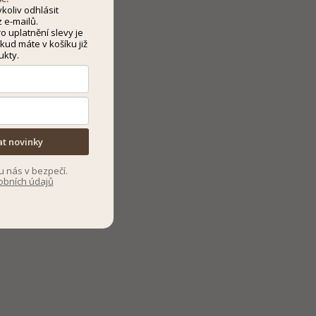
koliv odhlásit
 e-mailů.
 uplatnění slevy je
kud máte v košíku již
ukty.
at novinky
u nás v bezpečí.
obních údajů