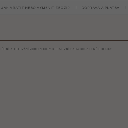
JAK VRÁTIT NEBO VYMĚNIT ZBOŽÍ?
DOPRAVA A PLATBA
ŘENÍ A TETOVÁNÍ
MOULIN ROTY KREATIVNÍ SADA KOUZELNÉ OBTISKY