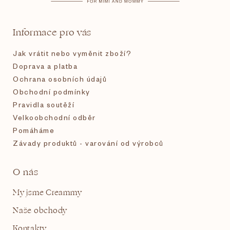
a
t
Informace pro vás
í
Jak vrátit nebo vyměnit zboží?
Doprava a platba
Ochrana osobních údajů
Obchodní podmínky
Pravidla soutěží
Velkoobchodní odběr
Pomáháme
Závady produktů - varování od výrobců
O nás
My jsme Creammy
Naše obchody
Kontakty