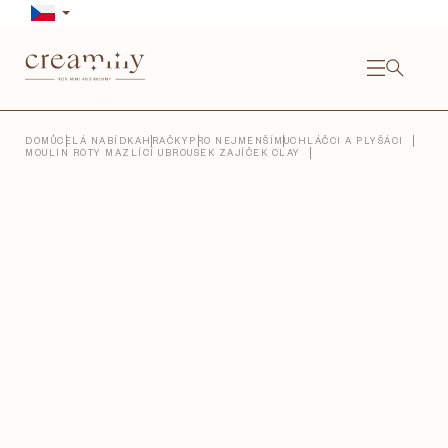
Přejít
na
obsah
NÁKU
KOŠÍ
Close
DOMŮ
CELÁ NABÍDKA
HRAČKY
PRO NEJMENŠÍ
MUCHLÁČCI A PLYŠÁCI
MOULIN ROTY MAZLÍCÍ UBROUSEK ZAJÍČEK CLAY