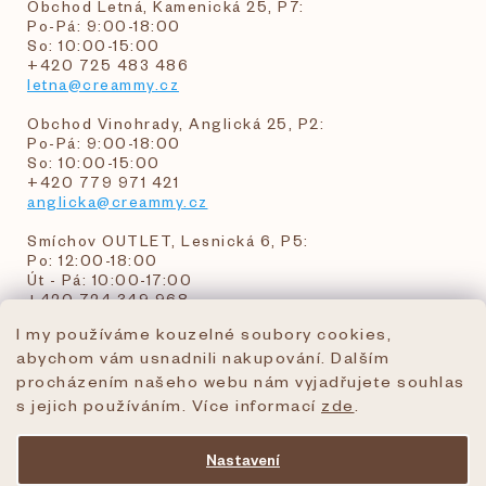
Obchod Letná, Kamenická 25, P7:
Po-Pá: 9:00-18:00
So: 10:00-15:00
+420 725 483 486
letna@creammy.cz
Obchod Vinohrady, Anglická 25, P2:
Po-Pá: 9:00-18:00
So: 10:00-15:00
+420 779 971 421
anglicka@creammy.cz
Smíchov OUTLET, Lesnická 6, P5:
Po: 12:00-18:00
Út - Pá: 10:00-17:00
+420 724 349 968
I my používáme kouzelné soubory cookies,
abychom vám usnadnili nakupování. Dalším
objednavky@creammy.cz
procházením našeho webu nám vyjadřujete souhlas
tel:+420 724 349 968
s jejich používáním. Více informací
zde
.
Nastavení