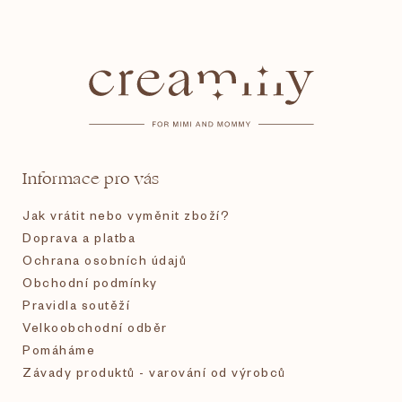
Z
á
p
a
t
Informace pro vás
í
Jak vrátit nebo vyměnit zboží?
Doprava a platba
Ochrana osobních údajů
Obchodní podmínky
Pravidla soutěží
Velkoobchodní odběr
Pomáháme
Závady produktů - varování od výrobců