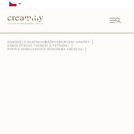
Přejít
na
obsah
NÁKU
KOŠÍ
Close
DOMŮ
CELÁ NABÍDKA
HRAČKY
KREATIVNÍ HRAČKY
SAMOLEPKOVÉ TVOŘENÍ A TETOVÁNÍ
POPPIK SAMOLEPKOVÉ PANORAMA ABECEDA