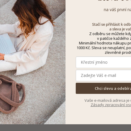
na váš první n
Stačí se přihlásit k o
a sleva je va
Z odběru se můžete kdy
v patičce každého z
Minimální hodnota nákupu pro
1000 Kč. Sleva se neuplatní, po
zlevněné prod
Chci slevu a odebír
Vaše e-mailová adresa je 
Zásady zpracování os