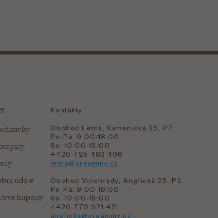
et
Kontakty
Obchod Letná, Kamenická 25, P7:
jednávky
Po-Pá: 9:00-18:00
bropisy
So: 10:00-15:00
+420 725 483 486
resy
letna@creammy.cz
bní údaje
Obchod Vinohrady, Anglická 25, P2:
Po-Pá: 9:00-18:00
evové kupóny
So: 10:00-15:00
+420 779 971 421
anglicka@creammy.cz