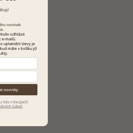
ákup!
dběru novinek
še.
koliv odhlásit
 e-mailů.
 uplatnění slevy je
kud máte v košíku již
ukty.
at novinky
u nás v bezpečí.
obních údajů