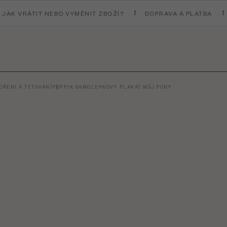
JAK VRÁTIT NEBO VYMĚNIT ZBOŽÍ?
DOPRAVA A PLATBA
ŘENÍ A TETOVÁNÍ
POPPIK SAMOLEPKOVÝ PLAKÁT MŮJ PONY