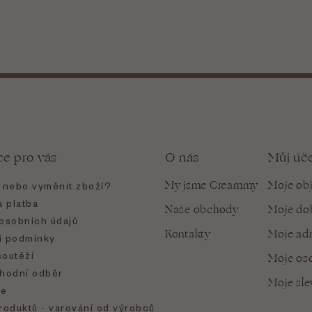
ce pro vás
O nás
Můj úč
My jsme Creammy
Moje ob
t nebo vyměnit zboží?
 platba
Naše obchody
Moje do
osobních údajů
Kontakty
Moje ad
 podmínky
soutěží
Moje oso
hodní odběr
Moje sl
e
roduktů - varování od výrobců