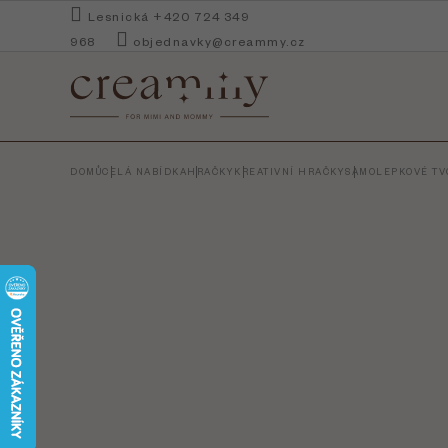
Přejít
Lesnická +420 724 349
na
968
objednavky@creammy.cz
obsah
DOMŮ
CELÁ NABÍDKA
HRAČKY
KREATIVNÍ HRAČKY
SAMOLEPKOVÉ TVO