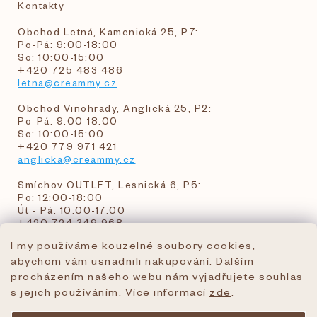
Kontakty
Obchod Letná, Kamenická 25, P7:
Po-Pá: 9:00-18:00
So: 10:00-15:00
+420 725 483 486
letna@creammy.cz
Obchod Vinohrady, Anglická 25, P2:
Po-Pá: 9:00-18:00
So: 10:00-15:00
+420 779 971 421
anglicka@creammy.cz
Smíchov OUTLET, Lesnická 6, P5:
Po: 12:00-18:00
Út - Pá: 10:00-17:00
+420 724 349 968
I my používáme kouzelné soubory cookies,
abychom vám usnadnili nakupování. Dalším
objednavky@creammy.cz
procházením našeho webu nám vyjadřujete souhlas
tel:+420 724 349 968
s jejich používáním. Více informací
zde
.