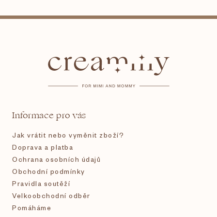
Z
á
p
a
t
Informace pro vás
í
Jak vrátit nebo vyměnit zboží?
Doprava a platba
Ochrana osobních údajů
Obchodní podmínky
Pravidla soutěží
Velkoobchodní odběr
Pomáháme