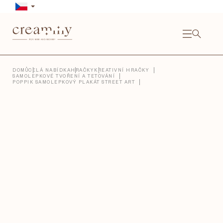
Přejít
na
obsah
NÁKU
KOŠÍ
Close
DOMŮ
CELÁ NABÍDKA
HRAČKY
KREATIVNÍ HRAČKY
SAMOLEPKOVÉ TVOŘENÍ A TETOVÁNÍ
POPPIK SAMOLEPKOVÝ PLAKÁT STREET ART