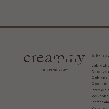
Z
á
Informa
p
Jak vráti
a
Doprava a
Ochrana 
t
Obchodní
Pravidla 
í
Velkoobc
Pomáhám
Závady p