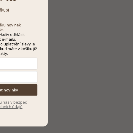
ákup!
dběru novinek
še.
koliv odhlásit
 e-mailů.
 uplatnění slevy je
kud máte v košíku již
ukty.
at novinky
u nás v bezpečí.
obních údajů