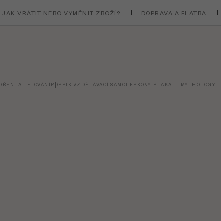
JAK VRÁTIT NEBO VYMĚNIT ZBOŽÍ?
DOPRAVA A PLATBA
ŘENÍ A TETOVÁNÍ
POPPIK VZDĚLÁVACÍ SAMOLEPKOVÝ PLAKÁT - MYTHOLOGY