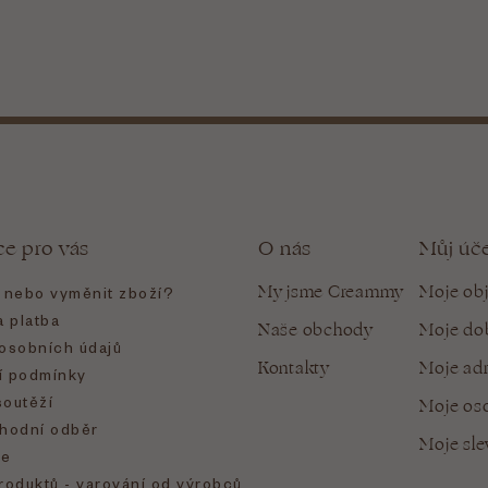
ce pro vás
O nás
Můj úč
My jsme Creammy
Moje ob
t nebo vyměnit zboží?
 platba
Naše obchody
Moje do
osobních údajů
Kontakty
Moje ad
 podmínky
soutěží
Moje oso
hodní odběr
Moje sl
e
roduktů - varování od výrobců