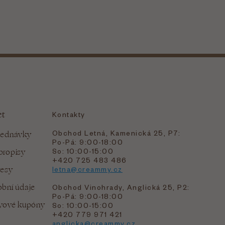
et
Kontakty
Obchod Letná, Kamenická 25, P7:
jednávky
Po-Pá: 9:00-18:00
bropisy
So: 10:00-15:00
+420 725 483 486
resy
letna@creammy.cz
bní údaje
Obchod Vinohrady, Anglická 25, P2:
Po-Pá: 9:00-18:00
evové kupóny
So: 10:00-15:00
+420 779 971 421
anglicka@creammy.cz