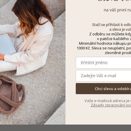
na váš první n
Stačí se přihlásit k o
a sleva je va
Z odběru se můžete kdy
v patičce každého z
Minimální hodnota nákupu pro
1000 Kč. Sleva se neuplatní, po
zlevněné prod
Chci slevu a odebír
Vaše e-mailová adresa je 
Zásady zpracování os