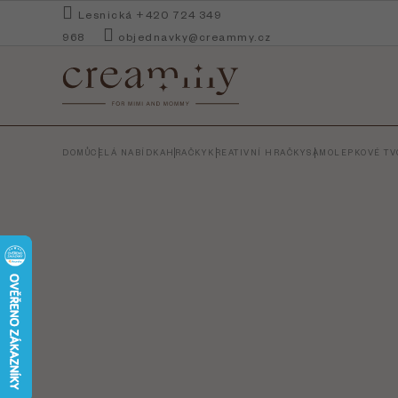
Přejít
Lesnická +420 724 349
na
968
objednavky@creammy.cz
obsah
DOMŮ
CELÁ NABÍDKA
HRAČKY
KREATIVNÍ HRAČKY
SAMOLEPKOVÉ TVO