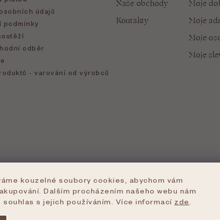
Naše obchody
Moje do
osobních údajů
Kontakty
Moje ad
 podmínky
soutěží
Moje oso
hodní odběr
Moje sl
e
roduktů - varování od výrobců
íváme kouzelné soubory cookies, abychom vám
nakupování. Dalším procházením našeho webu nám
e souhlas s jejich používáním. Více informací
zde
.