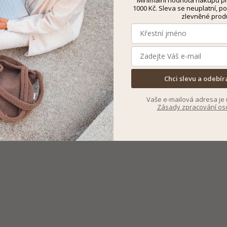
1000 Kč. Sleva se neuplatní, po
zlevněné prod
Chci slevu a odebír
Vaše e-mailová adresa je 
Zásady zpracování os