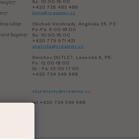
bropisy
So: 10:00-15:00
+420 725 483 486
resy
letna@creammy.cz
bní údaje
Obchod Vinohrady, Anglická 25, P2:
Po-Pá: 9:00-18:00
evové kupóny
So: 10:00-15:00
+420 779 971 421
anglicka@creammy.cz
Smíchov OUTLET, Lesnická 6, P5:
Po: 12:00-18:00
Út - Pá: 10:00-17:00
+420 724 349 968
objednavky@creammy.cz
tel:+420 724 349 968