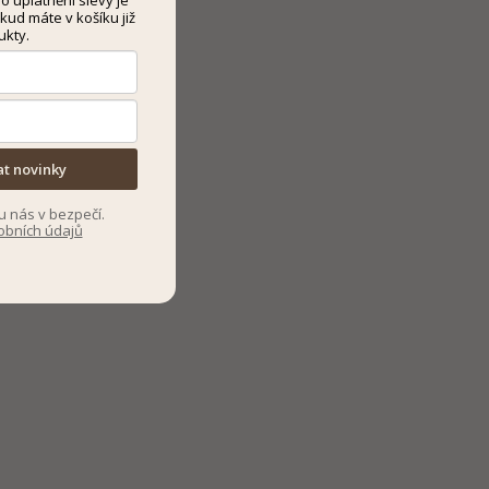
kud máte v košíku již
ukty.
at novinky
u nás v bezpečí.
obních údajů