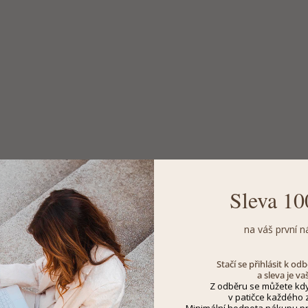
Sleva 10
na váš první n
Stačí se přihlásit k o
a sleva je va
Z odběru se můžete kdy
v patičce každého z
Minimální hodnota nákupu pro