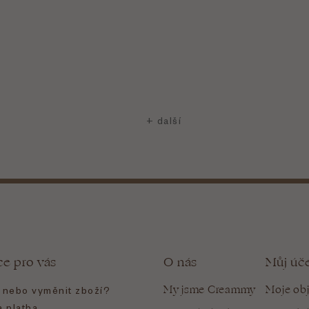
ce pro vás
O nás
Můj úč
My jsme Creammy
Moje ob
t nebo vyměnit zboží?
 platba