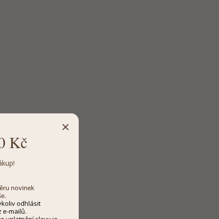
0 Kč
ákup!
dběru novinek
še.
koliv odhlásit
 e-mailů.
 uplatnění slevy je