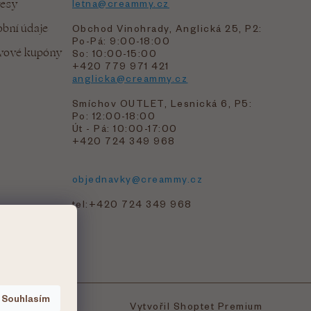
resy
letna@creammy.cz
bní údaje
Obchod Vinohrady, Anglická 25, P2:
Po-Pá: 9:00-18:00
evové kupóny
So: 10:00-15:00
+420 779 971 421
anglicka@creammy.cz
Smíchov OUTLET, Lesnická 6, P5:
Po: 12:00-18:00
Út - Pá: 10:00-17:00
+420 724 349 968
objednavky@creammy.cz
tel:+420 724 349 968
Souhlasím
Vytvořil Shoptet Premium