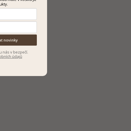
ukty.
at novinky
u nás v bezpečí.
obních údajů