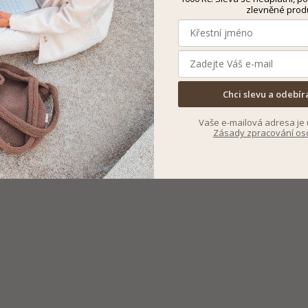
zlevněné prod
Chci slevu a odebír
Vaše e-mailová adresa je 
Zásady zpracování os