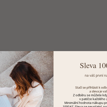
Sleva 10
na váš první n
Stačí se přihlásit k o
a sleva je va
Z odběru se můžete kdy
v patičce každého z
Minimální hodnota nákupu pro
1000 Kč. Sleva se neuplatní, po