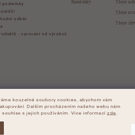
Kontakty
Moje ad
 podmínky
soutěží
Moje oso
hodní odběr
Moje sl
e
roduktů - varování od výrobců
íváme kouzelné soubory cookies, abychom vám
nakupování. Dalším procházením našeho webu nám
e souhlas s jejich používáním. Více informací
zde
.
azena.
Upravit nastavení cookies