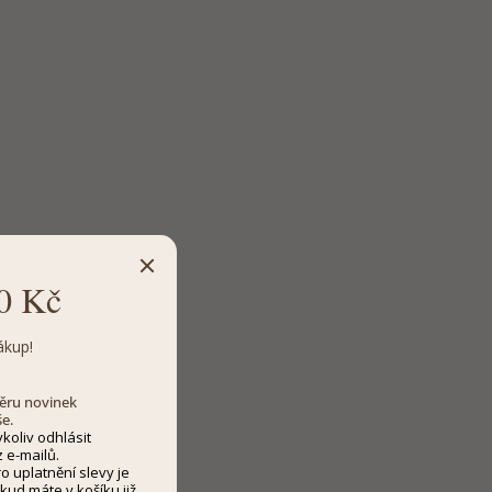
0 Kč
ákup!
dběru novinek
še.
koliv odhlásit
 e-mailů.
 uplatnění slevy je
kud máte v košíku již