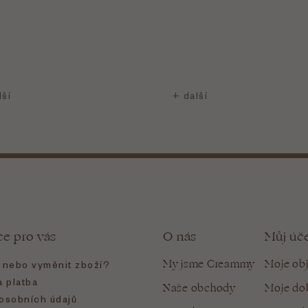
ce pro vás
O nás
Můj úč
My jsme Creammy
Moje ob
t nebo vyměnit zboží?
 platba
Naše obchody
Moje do
osobních údajů