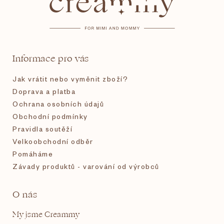
p
a
t
Informace pro vás
í
Jak vrátit nebo vyměnit zboží?
Doprava a platba
Ochrana osobních údajů
Obchodní podmínky
Pravidla soutěží
Velkoobchodní odběr
Pomáháme
Závady produktů - varování od výrobců
O nás
My jsme Creammy