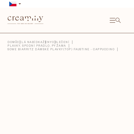
Přejít
na
obsah
NÁKU
KOŠÍ
Close
DOMŮ
CELÁ NABÍDKA
ŽENY
OBLEČENÍ
PLAVKY, SPODNÍ PRÁDLO, PYŽAMA
SOWE BIARRITZ DÁMSKÉ PLAVKY(TOP) FAUSTINE - CAPPUCCINO