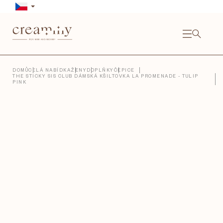
Přejít
na
obsah
NÁKU
KOŠÍ
Close
DOMŮ
CELÁ NABÍDKA
ŽENY
DOPLŇKY
ČEPICE
THE STICKY SIS CLUB DÁMSKÁ KŠILTOVKA LA PROMENADE - TULIP
PINK