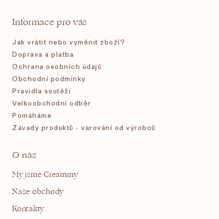
t
Informace pro vás
í
Jak vrátit nebo vyměnit zboží?
Doprava a platba
Ochrana osobních údajů
Obchodní podmínky
Pravidla soutěží
Velkoobchodní odběr
Pomáháme
Závady produktů - varování od výrobců
O nás
My jsme Creammy
Naše obchody
Kontakty