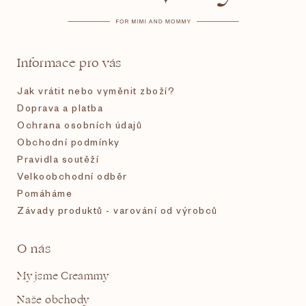
a
t
Informace pro vás
í
Jak vrátit nebo vyměnit zboží?
Doprava a platba
Ochrana osobních údajů
Obchodní podmínky
Pravidla soutěží
Velkoobchodní odběr
Pomáháme
Závady produktů - varování od výrobců
O nás
My jsme Creammy
Naše obchody