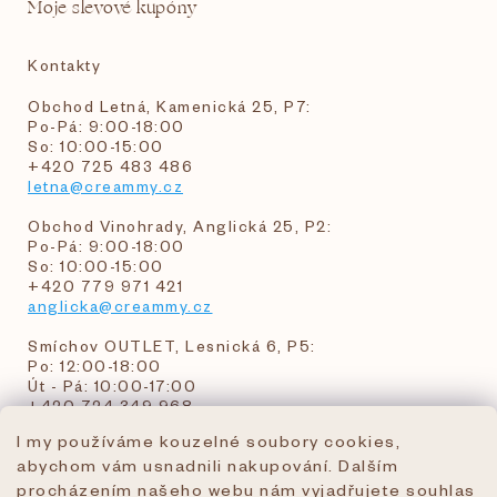
Moje slevové kupóny
Kontakty
Obchod Letná, Kamenická 25, P7:
Po-Pá: 9:00-18:00
So: 10:00-15:00
+420 725 483 486
letna@creammy.cz
Obchod Vinohrady, Anglická 25, P2:
Po-Pá: 9:00-18:00
So: 10:00-15:00
+420 779 971 421
anglicka@creammy.cz
Smíchov OUTLET, Lesnická 6, P5:
Po: 12:00-18:00
Út - Pá: 10:00-17:00
+420 724 349 968
I my používáme kouzelné soubory cookies,
abychom vám usnadnili nakupování. Dalším
objednavky@creammy.cz
procházením našeho webu nám vyjadřujete souhlas