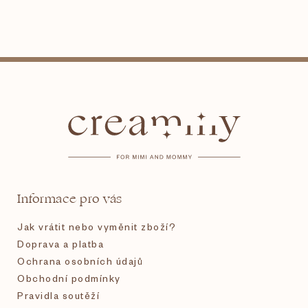
Z
á
p
a
t
Informace pro vás
í
Jak vrátit nebo vyměnit zboží?
Doprava a platba
Ochrana osobních údajů
Obchodní podmínky
Pravidla soutěží