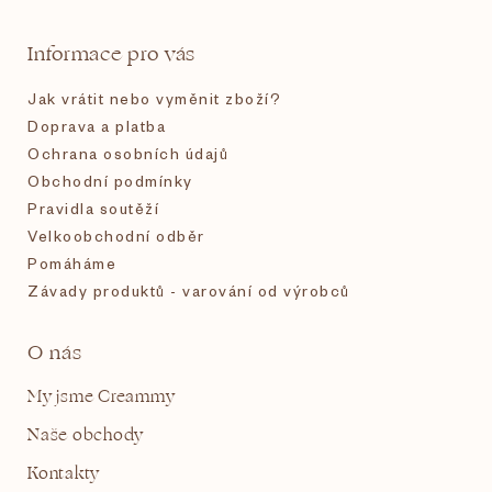
t
Informace pro vás
í
Jak vrátit nebo vyměnit zboží?
Doprava a platba
Ochrana osobních údajů
Obchodní podmínky
Pravidla soutěží
Velkoobchodní odběr
Pomáháme
Závady produktů - varování od výrobců
O nás
My jsme Creammy
Naše obchody
Kontakty