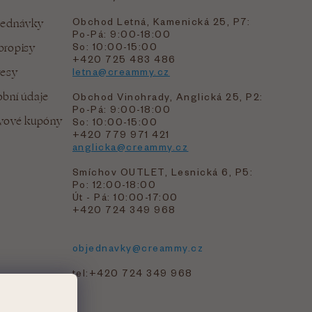
Obchod Letná, Kamenická 25, P7:
jednávky
Po-Pá: 9:00-18:00
bropisy
So: 10:00-15:00
+420 725 483 486
resy
letna@creammy.cz
bní údaje
Obchod Vinohrady, Anglická 25, P2:
Po-Pá: 9:00-18:00
evové kupóny
So: 10:00-15:00
+420 779 971 421
anglicka@creammy.cz
Smíchov OUTLET, Lesnická 6, P5:
Po: 12:00-18:00
Út - Pá: 10:00-17:00
+420 724 349 968
objednavky@creammy.cz
tel:+420 724 349 968