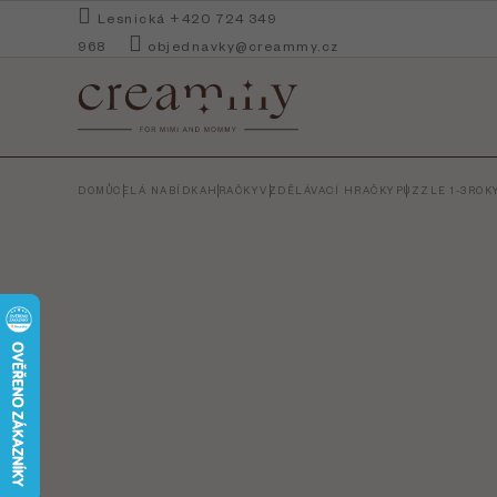
Přejít
Lesnická +420 724 349
na
968
objednavky@creammy.cz
obsah
DOMŮ
CELÁ NABÍDKA
HRAČKY
VZDĚLÁVACÍ HRAČKY
PUZZLE 1-3ROK