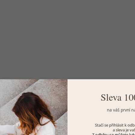
Sleva 10
na váš první n
Stačí se přihlásit k o
a sleva je va
Z odběru se můžete kdy