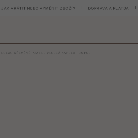
JAK VRÁTIT NEBO VYMĚNIT ZBOŽÍ?
DOPRAVA A PLATBA
Y
DJECO DŘEVĚNÉ PUZZLE VESELÁ KAPELA - 35 PCS