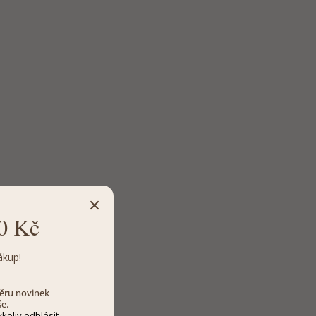
0 Kč
ákup!
dběru novinek
še.
koliv odhlásit