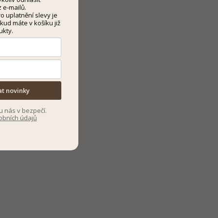
 e-mailů.
 uplatnění slevy je
kud máte v košíku již
ukty.
at novinky
u nás v bezpečí.
obních údajů