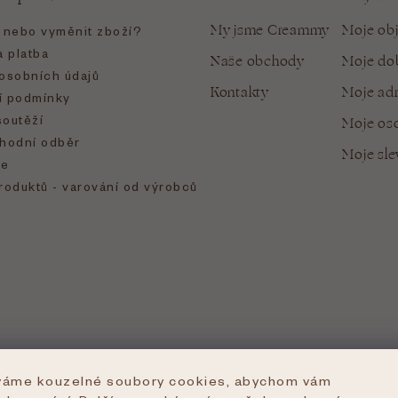
My jsme Creammy
Moje ob
t nebo vyměnit zboží?
 platba
Naše obchody
Moje do
osobních údajů
Kontakty
Moje ad
 podmínky
soutěží
Moje oso
hodní odběr
Moje sl
e
roduktů - varování od výrobců
íváme kouzelné soubory cookies, abychom vám