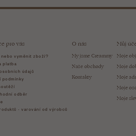
ce pro vás
O nás
Můj úč
My jsme Creammy
Moje ob
t nebo vyměnit zboží?
 platba
Naše obchody
Moje do
osobních údajů
Kontakty
Moje ad
 podmínky
soutěží
Moje oso
hodní odběr
Moje sl
e
roduktů - varování od výrobců