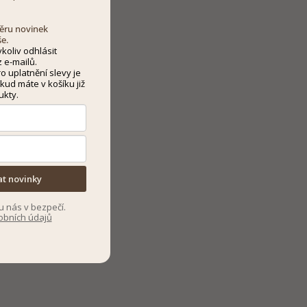
dběru novinek
še.
koliv odhlásit
 e-mailů.
 uplatnění slevy je
kud máte v košíku již
ukty.
at novinky
u nás v bezpečí.
obních údajů