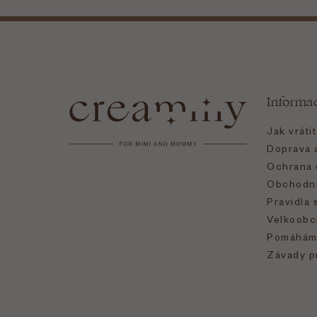
Z
á
Informa
p
Jak vráti
a
Doprava a
Ochrana 
t
Obchodní
Pravidla 
í
Velkoobc
Pomáhám
Závady p