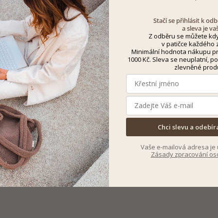
Stačí se přihlásit k o
a sleva je va
Z odběru se můžete kdy
v patičce každého z
Minimální hodnota nákupu pro
1000 Kč. Sleva se neuplatní, po
zlevněné prod
Chci slevu a odebír
Vaše e-mailová adresa je 
Zásady zpracování os