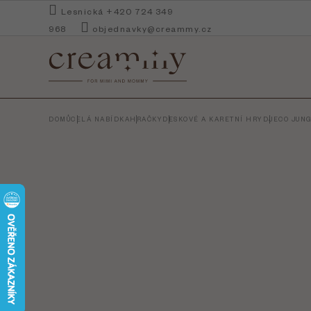
Přejít
Lesnická +420 724 349
na
968
objednavky@creammy.cz
obsah
DOMŮ
CELÁ NABÍDKA
HRAČKY
DESKOVÉ A KARETNÍ HRY
DJECO JUNG