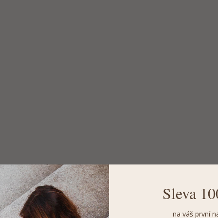
Sleva 10
na váš první n