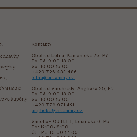
et
Kontakty
Obchod Letná, Kamenická 25, P7:
jednávky
Po-Pá: 9:00-18:00
bropisy
So: 10:00-15:00
+420 725 483 486
resy
letna@creammy.cz
bní údaje
Obchod Vinohrady, Anglická 25, P2:
Po-Pá: 9:00-18:00
evové kupóny
So: 10:00-15:00
+420 779 971 421
anglicka@creammy.cz
Smíchov OUTLET, Lesnická 6, P5:
Po: 12:00-18:00
Út - Pá: 10:00-17:00