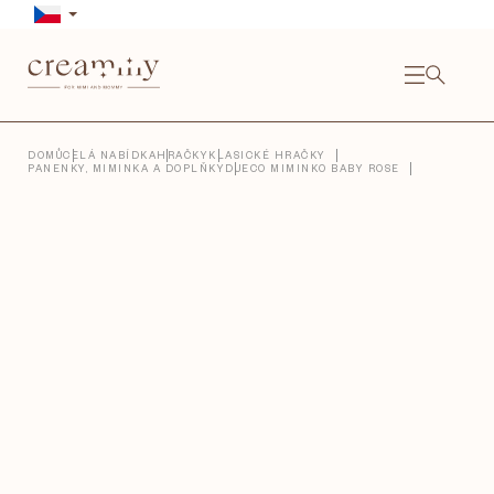
Přejít
na
obsah
NÁKU
KOŠÍ
Close
DOMŮ
CELÁ NABÍDKA
HRAČKY
KLASICKÉ HRAČKY
PANENKY, MIMINKA A DOPLŇKY
DJECO MIMINKO BABY ROSE