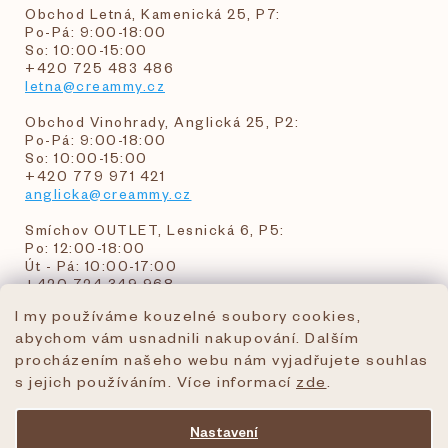
Obchod Letná, Kamenická 25, P7:
Po-Pá: 9:00-18:00
So: 10:00-15:00
+420 725 483 486
letna@creammy.cz
Obchod Vinohrady, Anglická 25, P2:
Po-Pá: 9:00-18:00
So: 10:00-15:00
+420 779 971 421
anglicka@creammy.cz
Smíchov OUTLET, Lesnická 6, P5:
Po: 12:00-18:00
Út - Pá: 10:00-17:00
+420 724 349 968
I my používáme kouzelné soubory cookies,
abychom vám usnadnili nakupování. Dalším
objednavky@creammy.cz
procházením našeho webu nám vyjadřujete souhlas
tel:+420 724 349 968
s jejich používáním. Více informací
zde
.
Nastavení