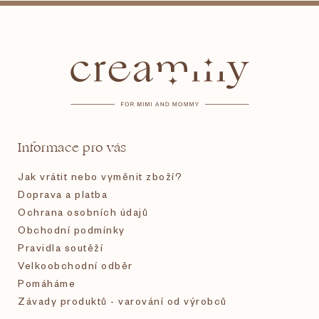
Z
á
p
a
t
Informace pro vás
í
Jak vrátit nebo vyměnit zboží?
Doprava a platba
Ochrana osobních údajů
Obchodní podmínky
Pravidla soutěží
Velkoobchodní odběr
Pomáháme
Závady produktů - varování od výrobců