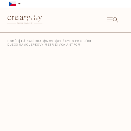
Přejít
na
obsah
NÁKU
KOŠÍ
Close
DOMŮ
CELÁ NABÍDKA
DOMOV
DOPLŇKY
DO POKOJÍKU
DJECO SAMOLEPKOVÝ METR DÍVKA A STROM