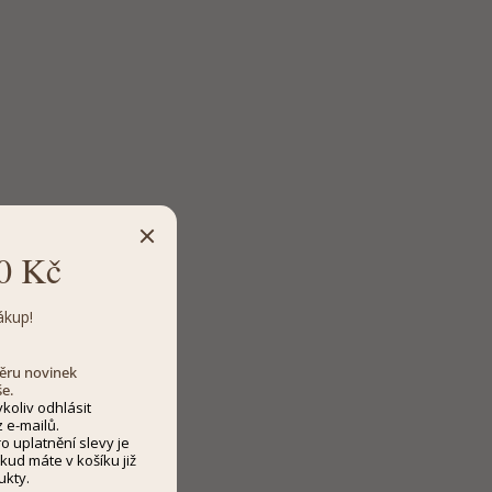
0 Kč
ákup!
dběru novinek
še.
koliv odhlásit
 e-mailů.
 uplatnění slevy je
kud máte v košíku již
ukty.