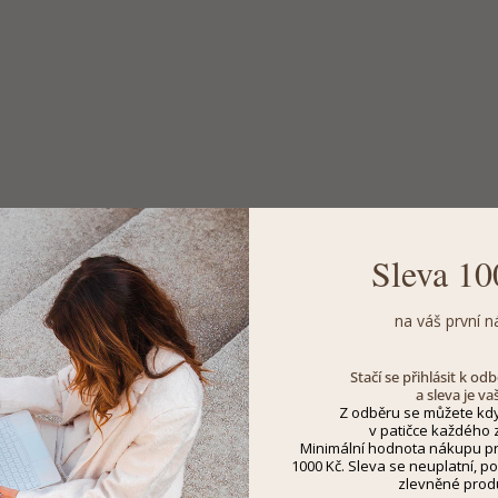
Sleva 10
na váš první n
Stačí se přihlásit k o
a sleva je va
Z odběru se můžete kdy
v patičce každého z
Minimální hodnota nákupu pro
1000 Kč. Sleva se neuplatní, po
zlevněné prod