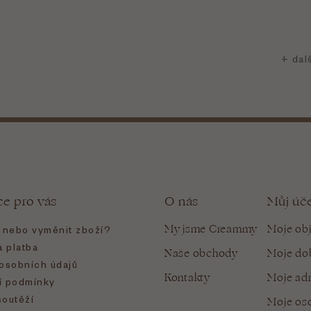
ce pro vás
O nás
Můj úč
My jsme Creammy
Moje ob
t nebo vyměnit zboží?
 platba
Naše obchody
Moje do
osobních údajů
Kontakty
Moje ad
 podmínky
soutěží
Moje oso