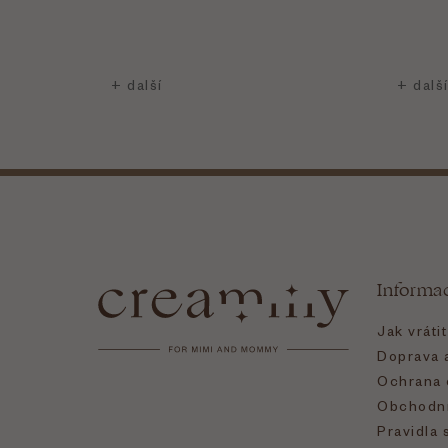
Z
á
Informa
p
Jak vráti
a
Doprava a
Ochrana 
t
Obchodní
Pravidla 