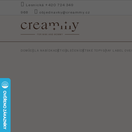
Přejít
Lesnická +420 724 349
na
968
objednavky@creammy.cz
obsah
DOMŮ
CELÁ NABÍDKA
DĚTI
OBLEČENÍ
DĚTSKÉ TOPY
GRAY LABEL OVER