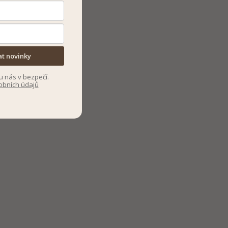
at novinky
u nás v bezpečí.
obních údajů