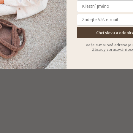
Chci slevu a odebír
Vaše e-mailová adresa je 
Zásady zpracování os