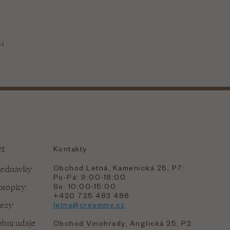
et
Kontakty
Obchod Letná, Kamenická 25, P7:
jednávky
Po-Pá: 9:00-18:00
bropisy
So: 10:00-15:00
+420 725 483 486
resy
letna@creammy.cz
bní údaje
Obchod Vinohrady, Anglická 25, P2: