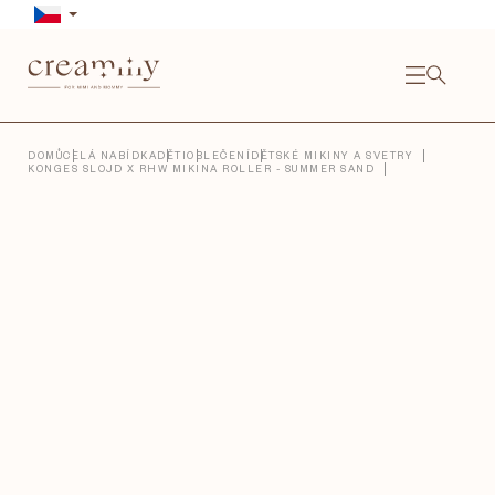
Přejít
na
obsah
NÁKU
KOŠÍ
Close
DOMŮ
CELÁ NABÍDKA
DĚTI
OBLEČENÍ
DĚTSKÉ MIKINY A SVETRY
KONGES SLOJD X RHW MIKINA ROLLER - SUMMER SAND