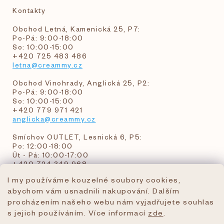
Kontakty
Obchod Letná, Kamenická 25, P7:
Po-Pá: 9:00-18:00
So: 10:00-15:00
+420 725 483 486
letna@creammy.cz
Obchod Vinohrady, Anglická 25, P2:
Po-Pá: 9:00-18:00
So: 10:00-15:00
+420 779 971 421
anglicka@creammy.cz
Smíchov OUTLET, Lesnická 6, P5:
Po: 12:00-18:00
Út - Pá: 10:00-17:00
+420 724 349 968
I my používáme kouzelné soubory cookies,
abychom vám usnadnili nakupování. Dalším
objednavky@creammy.cz
procházením našeho webu nám vyjadřujete souhlas
tel:+420 724 349 968
s jejich používáním. Více informací
zde
.