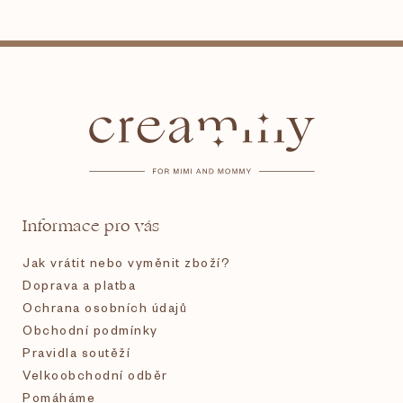
Z
á
p
a
t
Informace pro vás
í
Jak vrátit nebo vyměnit zboží?
Doprava a platba
Ochrana osobních údajů
Obchodní podmínky
Pravidla soutěží
Velkoobchodní odběr
Pomáháme