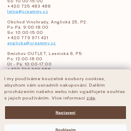
So: 10:00-15:00
+420 725 483 486
letna@creammy.cz
Obchod Vinohrady, Anglická 25, P2:
Po-Pá: 9:00-18:00
So: 10:00-15:00
+420 779 971 421
anglicka@creammy.cz
Smíchov OUTLET, Lesnická 6, P5:
Po: 12:00-18:00
Út - Pá: 10:00-17:00
+420 724 349 968
I my používáme kouzelné soubory cookies,
abychom vám usnadnili nakupování. Dalším
objednavky@creammy.cz
procházením našeho webu nám vyjadřujete souhlas
tel:+420 724 349 968
s jejich používáním. Více informací
zde
.
Nastavení
Vytvořil Shoptet Premium
Souhlasím