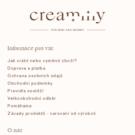
á
p
a
t
Informace pro vás
í
Jak vrátit nebo vyměnit zboží?
Doprava a platba
Ochrana osobních údajů
Obchodní podmínky
Pravidla soutěží
Velkoobchodní odběr
Pomáháme
Závady produktů - varování od výrobců
O nás