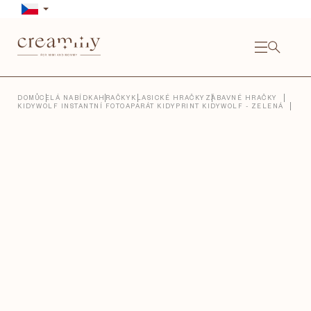
Přejít
na
obsah
NÁKU
KOŠÍ
Close
DOMŮ
CELÁ NABÍDKA
HRAČKY
KLASICKÉ HRAČKY
ZÁBAVNÉ HRAČKY
KIDYWOLF INSTANTNÍ FOTOAPARÁT KIDYPRINT KIDYWOLF - ZELENÁ