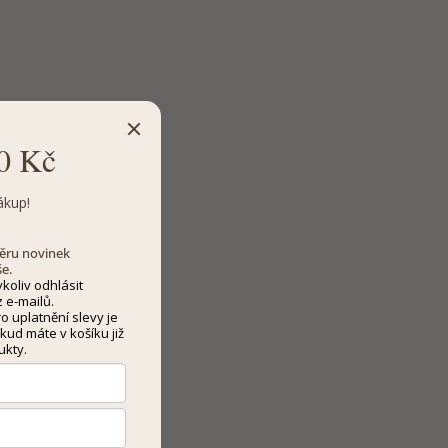
0 Kč
ákup!
dběru novinek
še.
koliv odhlásit
 e-mailů.
 uplatnění slevy je
kud máte v košíku již
ukty.