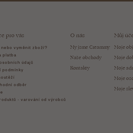
ce pro vás
O nás
Můj úč
My jsme Creammy
Moje ob
t nebo vyměnit zboží?
 platba
Naše obchody
Moje do
osobních údajů
Kontakty
Moje ad
 podmínky
soutěží
Moje oso
hodní odběr
Moje sl
e
roduktů - varování od výrobců