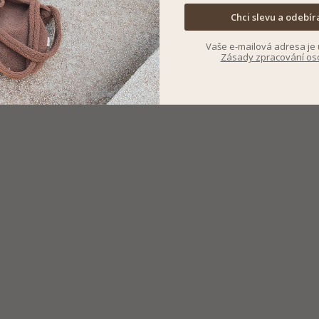
Chci slevu a odebír
Vaše e-mailová adresa je 
Zásady zpracování os