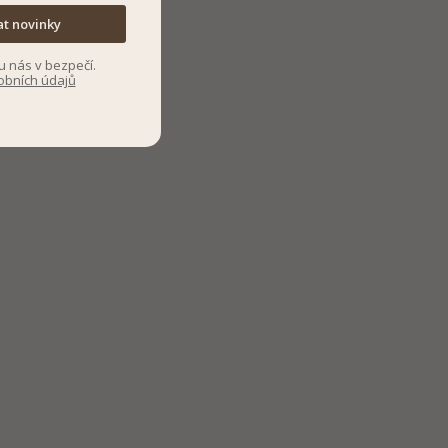
at novinky
u nás v bezpečí.
obních údajů