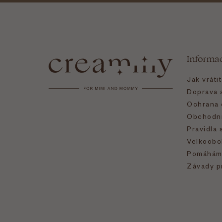
Z
á
Informa
p
Jak vráti
a
Doprava a
Ochrana 
t
Obchodní
Pravidla 
í
Velkoobc
Pomáhám
Závady p