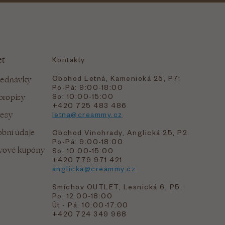
et
Kontakty
Obchod Letná, Kamenická 25, P7:
jednávky
Po-Pá: 9:00-18:00
bropisy
So: 10:00-15:00
+420 725 483 486
resy
letna@creammy.cz
bní údaje
Obchod Vinohrady, Anglická 25, P2:
Po-Pá: 9:00-18:00
evové kupóny
So: 10:00-15:00
+420 779 971 421
anglicka@creammy.cz
Smíchov OUTLET, Lesnická 6, P5:
Po: 12:00-18:00
Út - Pá: 10:00-17:00
+420 724 349 968