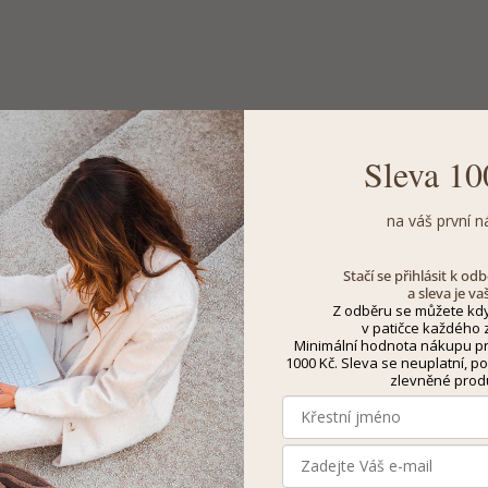
Sleva 10
na váš první n
Stačí se přihlásit k o
a sleva je va
Z odběru se můžete kdy
v patičce každého z
Minimální hodnota nákupu pro
1000 Kč. Sleva se neuplatní, po
zlevněné prod