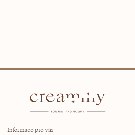
Z
á
p
a
t
Informace pro vás