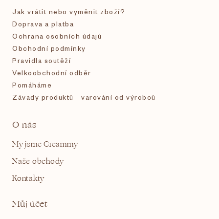
í
Jak vrátit nebo vyměnit zboží?
Doprava a platba
Ochrana osobních údajů
Obchodní podmínky
Pravidla soutěží
Velkoobchodní odběr
Pomáháme
Závady produktů - varování od výrobců
O nás
My jsme Creammy
Naše obchody
Kontakty
Můj účet