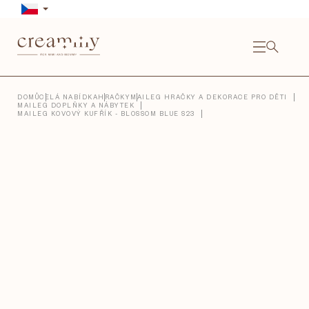
Přejít
na
obsah
NÁKU
KOŠÍ
Close
DOMŮ
CELÁ NABÍDKA
HRAČKY
MAILEG HRAČKY A DEKORACE PRO DĚTI
MAILEG DOPLŇKY A NÁBYTEK
MAILEG KOVOVÝ KUFŘÍK - BLOSSOM BLUE S23