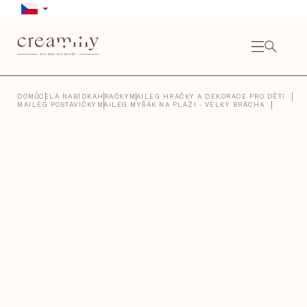
Přejít
na
obsah
NÁKU
KOŠÍ
Close
DOMŮ
CELÁ NABÍDKA
HRAČKY
MAILEG HRAČKY A DEKORACE PRO DĚTI
MAILEG POSTAVIČKY
MAILEG MYŠÁK NA PLÁŽI - VELKÝ BRÁCHA