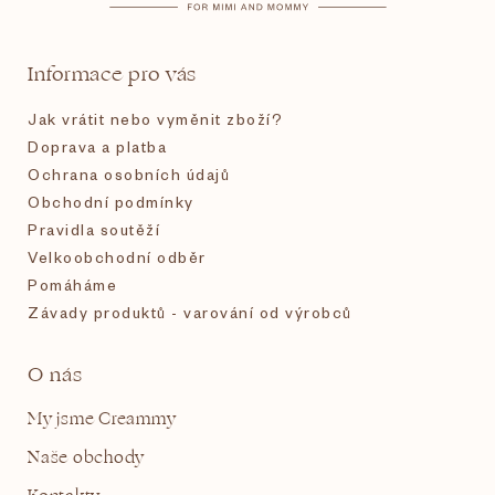
a
t
Informace pro vás
í
Jak vrátit nebo vyměnit zboží?
Doprava a platba
Ochrana osobních údajů
Obchodní podmínky
Pravidla soutěží
Velkoobchodní odběr
Pomáháme
Závady produktů - varování od výrobců
O nás
My jsme Creammy
Naše obchody