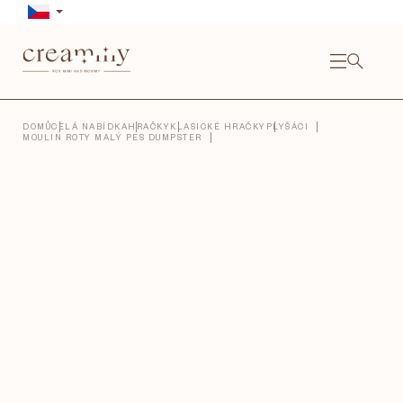
Přejít
na
obsah
NÁKU
KOŠÍ
Close
DOMŮ
CELÁ NABÍDKA
HRAČKY
KLASICKÉ HRAČKY
PLYŠÁCI
MOULIN ROTY MALÝ PES DUMPSTER