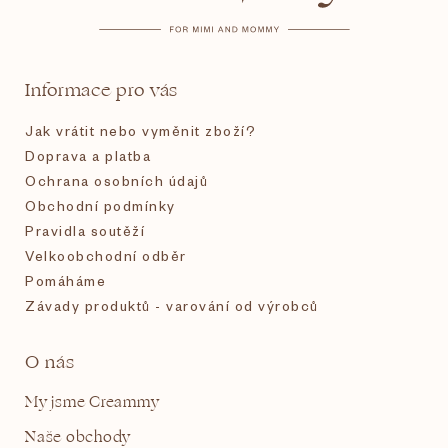
a
t
Informace pro vás
í
Jak vrátit nebo vyměnit zboží?
Doprava a platba
Ochrana osobních údajů
Obchodní podmínky
Pravidla soutěží
Velkoobchodní odběr
Pomáháme
Závady produktů - varování od výrobců
O nás
My jsme Creammy
Naše obchody