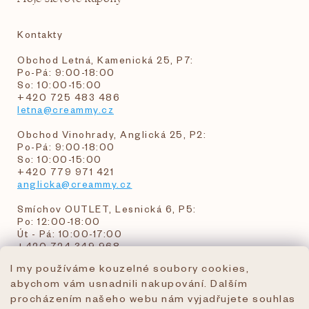
Kontakty
Obchod Letná, Kamenická 25, P7:
Po-Pá: 9:00-18:00
So: 10:00-15:00
+420 725 483 486
letna@creammy.cz
Obchod Vinohrady, Anglická 25, P2:
Po-Pá: 9:00-18:00
So: 10:00-15:00
+420 779 971 421
anglicka@creammy.cz
Smíchov OUTLET, Lesnická 6, P5:
Po: 12:00-18:00
Út - Pá: 10:00-17:00
+420 724 349 968
I my používáme kouzelné soubory cookies,
abychom vám usnadnili nakupování. Dalším
objednavky@creammy.cz
procházením našeho webu nám vyjadřujete souhlas
tel:+420 724 349 968