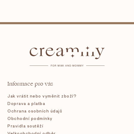
Z
á
p
a
t
Informace pro vás
í
Jak vrátit nebo vyměnit zboží?
Doprava a platba
Ochrana osobních údajů
Obchodní podmínky
Pravidla soutěží
Velkoobchodní odběr