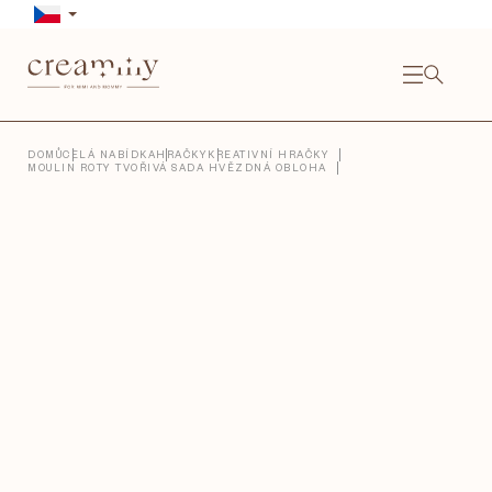
Přejít
na
obsah
NÁKU
KOŠÍ
Close
DOMŮ
CELÁ NABÍDKA
HRAČKY
KREATIVNÍ HRAČKY
MOULIN ROTY TVOŘIVÁ SADA HVĚZDNÁ OBLOHA