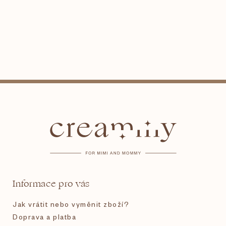
Z
á
p
a
t
Informace pro vás
í
Jak vrátit nebo vyměnit zboží?
Doprava a platba