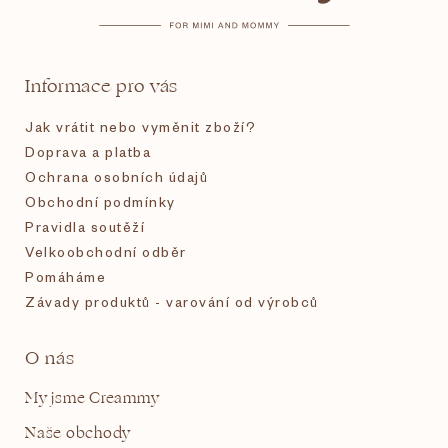
a
t
Informace pro vás
í
Jak vrátit nebo vyměnit zboží?
Doprava a platba
Ochrana osobních údajů
Obchodní podmínky
Pravidla soutěží
Velkoobchodní odběr
Pomáháme
Závady produktů - varování od výrobců
O nás
My jsme Creammy
Naše obchody