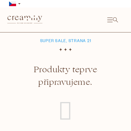
Přejít
na
obsah
NÁKU
KOŠÍ
SUPER SALE
, STRANA 21
Produkty teprve
připravujeme.