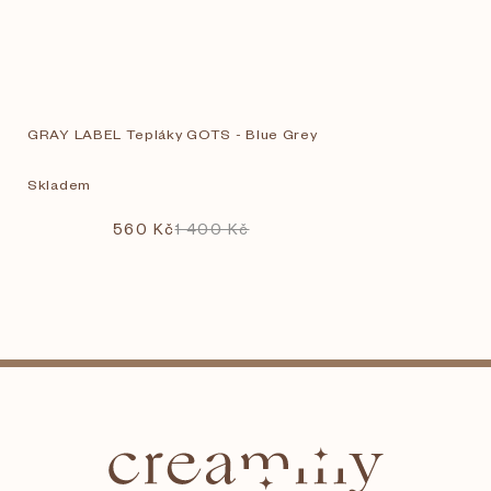
GRAY LABEL Tepláky GOTS - Blue Grey
Skladem
560 Kč
1 400 Kč
Z
á
p