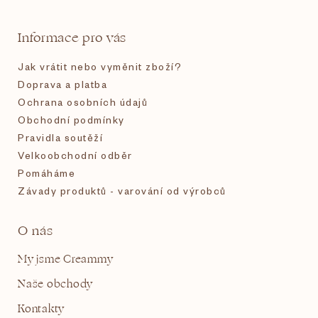
a
t
Informace pro vás
í
Jak vrátit nebo vyměnit zboží?
Doprava a platba
Ochrana osobních údajů
Obchodní podmínky
Pravidla soutěží
Velkoobchodní odběr
Pomáháme
Závady produktů - varování od výrobců
O nás
My jsme Creammy
Naše obchody
Kontakty