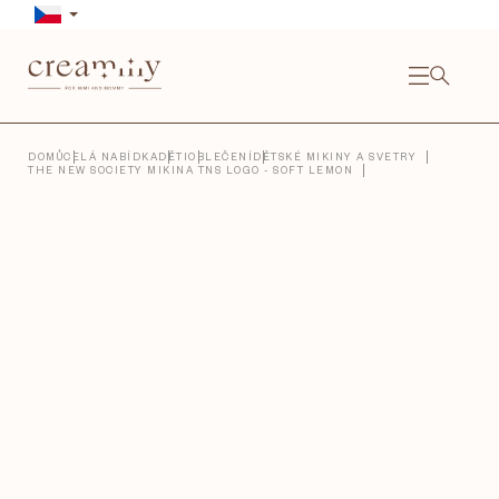
Přejít
na
obsah
NÁKU
KOŠÍ
Close
DOMŮ
CELÁ NABÍDKA
DĚTI
OBLEČENÍ
DĚTSKÉ MIKINY A SVETRY
THE NEW SOCIETY MIKINA TNS LOGO - SOFT LEMON