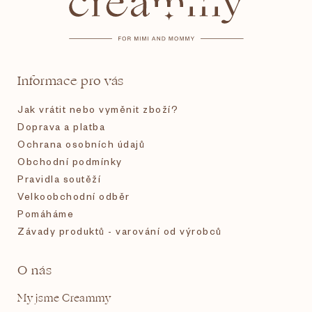
p
a
t
Informace pro vás
í
Jak vrátit nebo vyměnit zboží?
Doprava a platba
Ochrana osobních údajů
Obchodní podmínky
Pravidla soutěží
Velkoobchodní odběr
Pomáháme
Závady produktů - varování od výrobců
O nás
My jsme Creammy