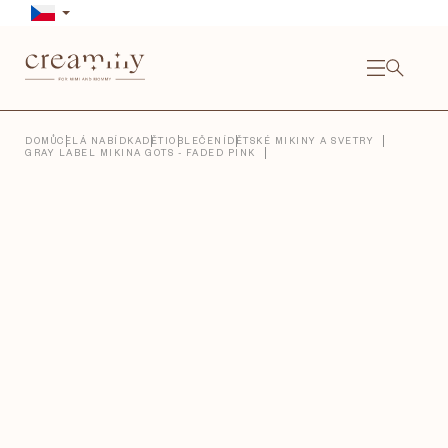
Přejít
na
obsah
NÁKU
KOŠÍ
Close
DOMŮ
CELÁ NABÍDKA
DĚTI
OBLEČENÍ
DĚTSKÉ MIKINY A SVETRY
GRAY LABEL MIKINA GOTS - FADED PINK