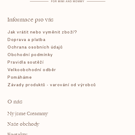
a
t
Informace pro vás
í
Jak vrátit nebo vyměnit zboží?
Doprava a platba
Ochrana osobních údajů
Obchodní podmínky
Pravidla soutěží
Velkoobchodní odběr
Pomáháme
Závady produktů - varování od výrobců
O nás
My jsme Creammy
Naše obchody
Kontakty