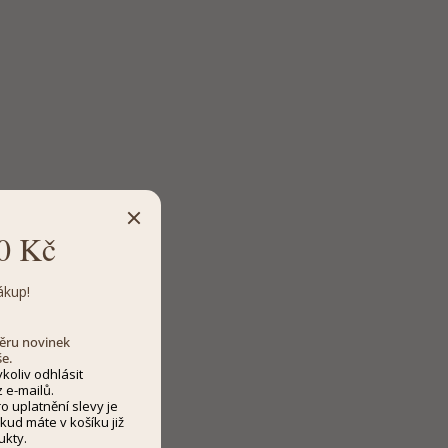
0 Kč
ákup!
dběru novinek
še.
koliv odhlásit
 e-mailů.
 uplatnění slevy je
kud máte v košíku již
ukty.