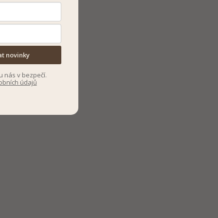
at novinky
u nás v bezpečí.
obních údajů