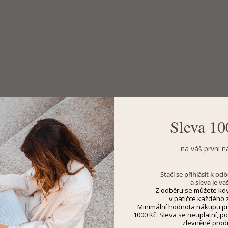
Sleva 10
na váš první n
Stačí se přihlásit k o
a sleva je va
Z odběru se můžete kdy
v patičce každého z
Minimální hodnota nákupu pro
1000 Kč. Sleva se neuplatní, po
zlevněné prod