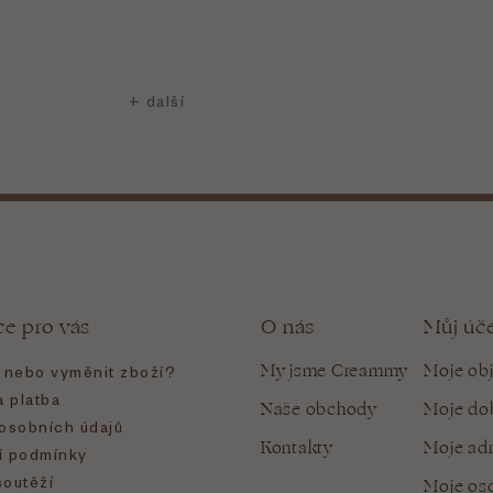
ce pro vás
O nás
Můj úč
My jsme Creammy
Moje ob
t nebo vyměnit zboží?
 platba
Naše obchody
Moje do
osobních údajů
Kontakty
Moje ad
 podmínky
soutěží
Moje oso