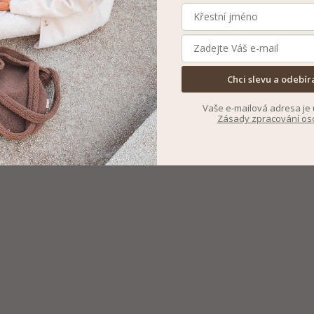
Chci slevu a odebír
Vaše e-mailová adresa je 
Zásady zpracování os