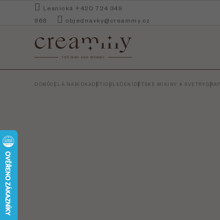
Přejít
Lesnická +420 724 349
na
968
objednavky@creammy.cz
obsah
DOMŮ
CELÁ NABÍDKA
DĚTI
OBLEČENÍ
DĚTSKÉ MIKINY A SVETRY
GRAY