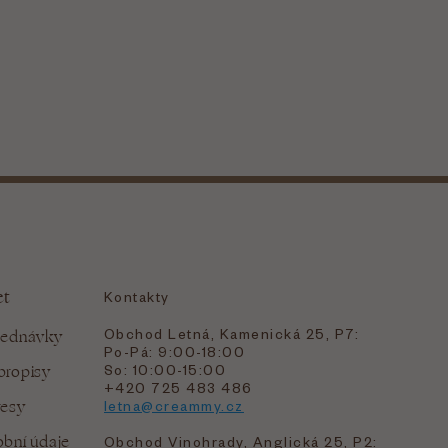
et
Kontakty
Obchod Letná, Kamenická 25, P7:
jednávky
Po-Pá: 9:00-18:00
bropisy
So: 10:00-15:00
+420 725 483 486
resy
letna@creammy.cz
bní údaje
Obchod Vinohrady, Anglická 25, P2: