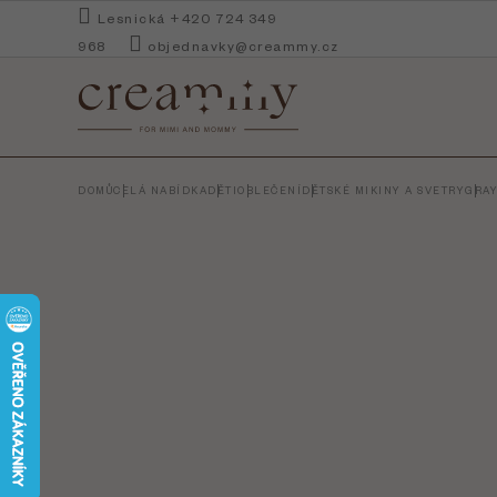
Přejít
Lesnická +420 724 349
na
968
objednavky@creammy.cz
obsah
DOMŮ
CELÁ NABÍDKA
DĚTI
OBLEČENÍ
DĚTSKÉ MIKINY A SVETRY
GRAY