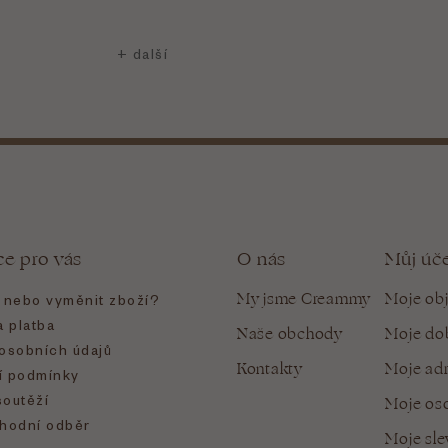
ce pro vás
O nás
Můj úč
My jsme Creammy
Moje ob
t nebo vyměnit zboží?
 platba
Naše obchody
Moje do
osobních údajů
Kontakty
Moje ad
 podmínky
soutěží
Moje oso
hodní odběr
Moje sl