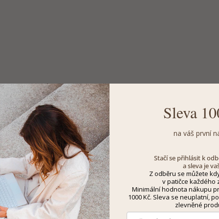
Sleva 10
na váš první n
Stačí se přihlásit k o
a sleva je va
Z odběru se můžete kdy
v patičce každého z
Minimální hodnota nákupu pro
1000 Kč. Sleva se neuplatní, po
zlevněné prod