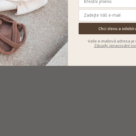
Chci slevu a odebír
Vaše e-mailová adresa je 
Zásady zpracování os