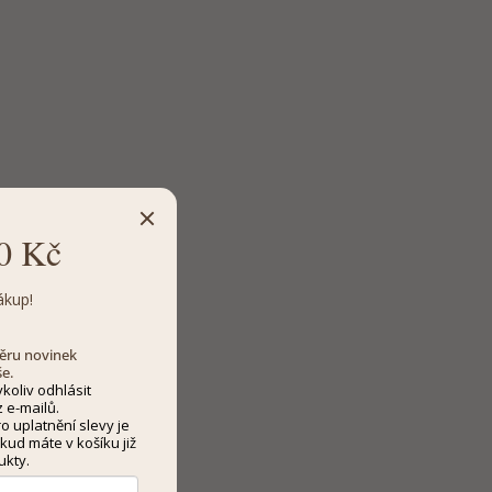
0 Kč
ákup!
dběru novinek
še.
koliv odhlásit
 e-mailů.
 uplatnění slevy je
kud máte v košíku již
ukty.