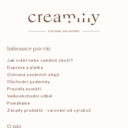
á
p
a
t
Informace pro vás
í
Jak vrátit nebo vyměnit zboží?
Doprava a platba
Ochrana osobních údajů
Obchodní podmínky
Pravidla soutěží
Velkoobchodní odběr
Pomáháme
Závady produktů - varování od výrobců
O nás