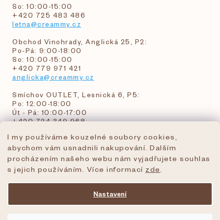
So: 10:00-15:00
+420 725 483 486
letna@creammy.cz
Obchod Vinohrady, Anglická 25, P2:
Po-Pá: 9:00-18:00
So: 10:00-15:00
+420 779 971 421
anglicka@creammy.cz
Smíchov OUTLET, Lesnická 6, P5:
Po: 12:00-18:00
Út - Pá: 10:00-17:00
+420 724 349 968
I my používáme kouzelné soubory cookies,
abychom vám usnadnili nakupování. Dalším
objednavky@creammy.cz
procházením našeho webu nám vyjadřujete souhlas
tel:+420 724 349 968
s jejich používáním. Více informací
zde
.
Nastavení
Vytvořil Shoptet Premium