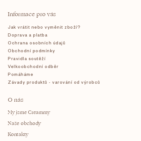
t
Informace pro vás
í
Jak vrátit nebo vyměnit zboží?
Doprava a platba
Ochrana osobních údajů
Obchodní podmínky
Pravidla soutěží
Velkoobchodní odběr
Pomáháme
Závady produktů - varování od výrobců
O nás
My jsme Creammy
Naše obchody
Kontakty