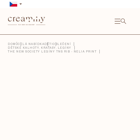
Přejít
na
obsah
NÁKU
KOŠÍ
Close
DOMŮ
CELÁ NABÍDKA
DĚTI
OBLEČENÍ
DĚTSKÉ KALHOTY, KRAŤASY, LEGÍNY
THE NEW SOCIETY LEGÍNY TNS RIB - NELIA PRINT