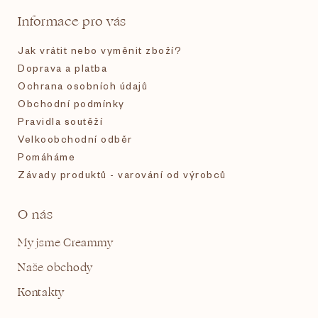
t
Informace pro vás
í
Jak vrátit nebo vyměnit zboží?
Doprava a platba
Ochrana osobních údajů
Obchodní podmínky
Pravidla soutěží
Velkoobchodní odběr
Pomáháme
Závady produktů - varování od výrobců
O nás
My jsme Creammy
Naše obchody
Kontakty